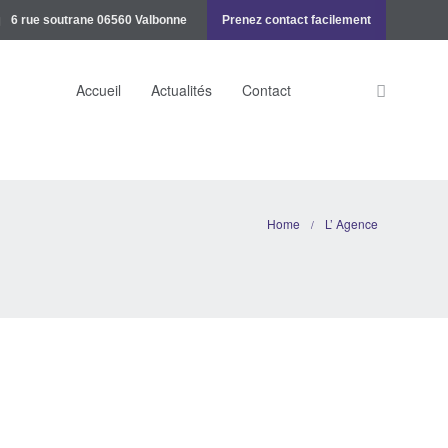
6 rue soutrane 06560 Valbonne
Prenez contact facilement
Accueil
Actualités
Contact
Home
L’ Agence
/