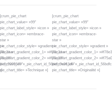
[crum_pie_chart
[crum_pie_chart
pie_chart_value= »99″
pie_chart_value= »99″
pie_chart_label_style= »icon »
pie_chart_label_style= »icon »
pie_chart_icon= »embrace-
pie_chart_icon= »embrace-
star »
star »
t »
pie_chart_color_style= »gradient »
pie_chart_color_style= »gradient »
f78e3a »
pie_chart_gradient_color_1= »#f78e3a »
pie_chart_gradient_color_1= »#f78e
f75a00″
pie_chart_gradient_color_2= »#f75a00″
pie_chart_gradient_color_2= »#f75a0
56bdfc9203649″
pie_chart_id= »_pie_chart_id_56bdfc9e361d6″
pie_chart_id= »_pie_chart_id_56bdf
»]
pie_chart_title= »Technique »]
pie_chart_title= »Originalité »]