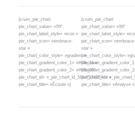
[crum_pie_chart
[crum_pie_chart
pie_chart_value= »99″
pie_chart_value= »99″
pie_chart_label_style= »icon »
pie_chart_label_style= »ico
pie_chart_icon= »embrace-
pie_chart_icon= »embrace
star »
star »
pie_chart_color_style= »gradient »
pie_chart_color_style= »gr
pie_chart_gradient_color_1= »#f78e3a »
pie_chart_gradient_color_
pie_chart_gradient_color_2= »#f75a00″
pie_chart_gradient_color_
pie_chart_id= »_pie_chart_id_56bdf934324ed »
pie_chart_id= »_pie_chart
pie_chart_title= »Écoute »]
pie_chart_title= »Analyse »