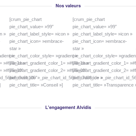
Nos valeurs
[crum_pie_chart
[crum_pie_chart
pie_chart_value= »99″
pie_chart_value= »99″
n »
pie_chart_label_style= »icon »
pie_chart_label_style= »icon »
-
pie_chart_icon= »embrace-
pie_chart_icon= »embrace-
star »
star »
adient »
pie_chart_color_style= »gradient »
pie_chart_color_style= »gradien
1= »#f78e3a »
pie_chart_gradient_color_1= »#f78e3a »
pie_chart_gradient_color_1= »#
2= »#f75a00″
pie_chart_gradient_color_2= »#f75a00″
pie_chart_gradient_color_2= »#
_id_56bdfc6c6b106″
pie_chart_id= »_pie_chart_id_56bdfc7d08cce »
pie_chart_id= »_pie_chart_id_
]
pie_chart_title= »Conseil »]
pie_chart_title= »Transparence 
L'engagement Alvidis