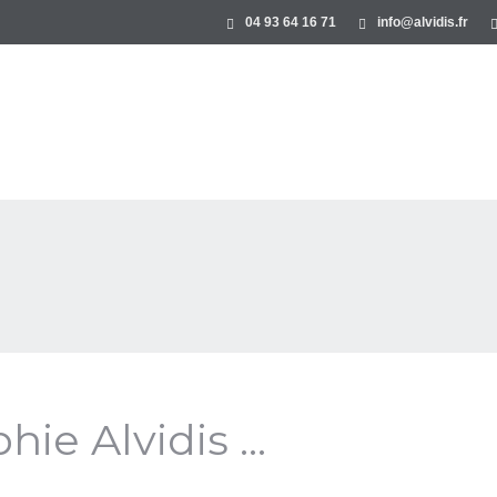
04 93 64 16 71
info@alvidis.fr
ie Alvidis ...