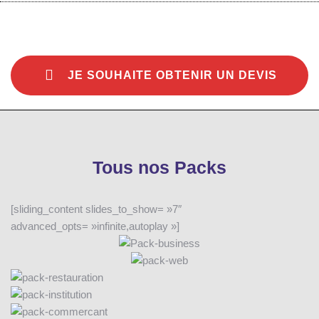
JE SOUHAITE OBTENIR UN DEVIS
Tous nos Packs
[sliding_content slides_to_show= »7″
advanced_opts= »infinite,autoplay »]