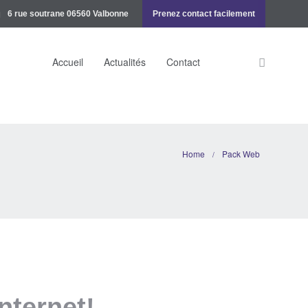
6 rue soutrane 06560 Valbonne
Prenez contact facilement
Accueil
Actualités
Contact
Home
Pack Web
/
internet!