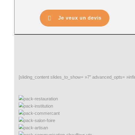
Je veux un devis
[sliding_content slides_to_show= »7″ advanced_opts= »infin