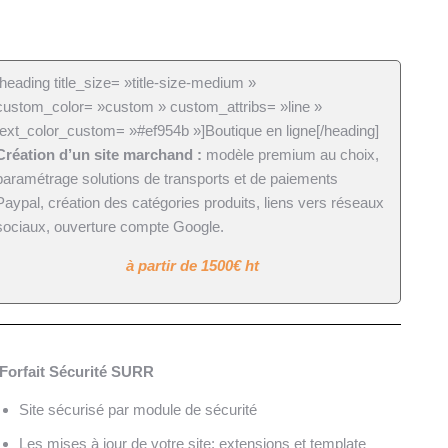
[heading title_size= »title-size-medium »
custom_color= »custom » custom_attribs= »line »
text_color_custom= »#ef954b »]Boutique en ligne[/heading]
Création d’un site marchand :
modèle premium au choix,
paramétrage solutions de transports et de paiements
Paypal, création des catégories produits, liens vers réseaux
sociaux, ouverture compte Google.
à partir de 1500€ ht
Forfait Sécurité SURR
Site sécurisé par module de sécurité
Les mises à jour de votre site: extensions et template