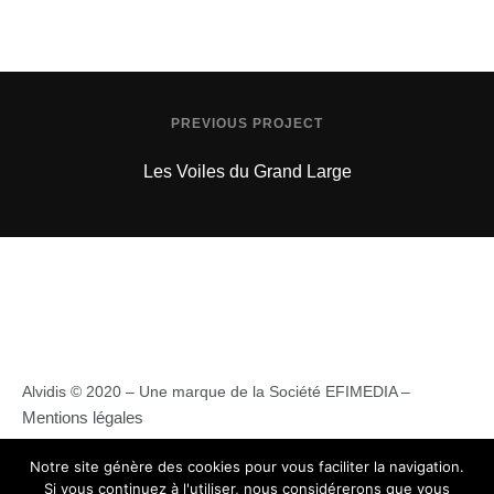
PREVIOUS PROJECT
Les Voiles du Grand Large
Alvidis © 2020 – Une marque de la Société EFIMEDIA –
Mentions légales
Avidis © 2020 – Une marque de la Société EFIMEDIA –
Notre site génère des cookies pour vous faciliter la navigation.
Mentions légales
Si vous continuez à l'utiliser, nous considérerons que vous