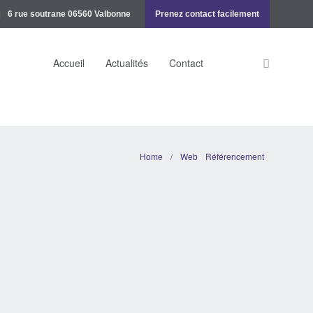
6 rue soutrane 06560 Valbonne
Prenez contact facilement
Accueil
Actualités
Contact
Home
Web
Référencement
/