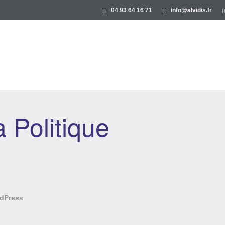
04 93 64 16 71
info@alvidis.fr
 Politique
dPress