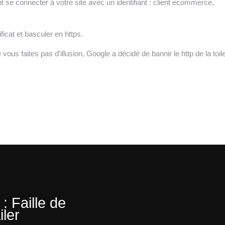
se connecter à votre site avec un identifiant : client ecommerce,
ficat et basculer en https
.
us faites pas d’illusion, Google a décidé de bannir le http de la toile
: Faille de
ler