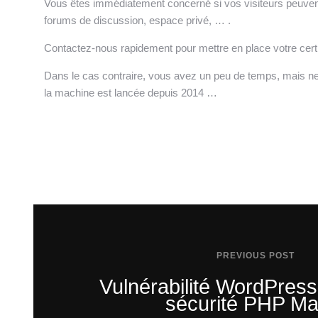
Vous êtes immédiatement concerné si vos visiteurs peuvent 
forums de discussion, espace privé, … .
Contactez-nous rapidement pour
mettre en place votre certi
Dans le cas contraire, vous avez un peu de temps, mais ne vo
la machine est lancée depuis 2014 …
PREVIOUS POST
Vulnérabilité WordPress 
sécurité PHP Mai