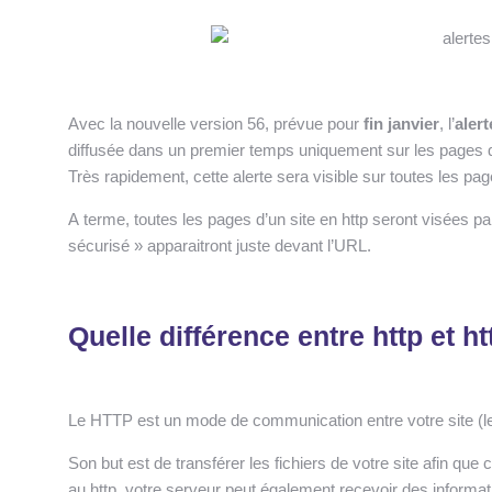
Avec la nouvelle version 56, prévue pour
fin janvier
, l’
aler
diffusée dans un premier temps uniquement sur les pages q
Très rapidement, cette alerte sera visible sur toutes les pag
A terme, toutes les pages d’un site en http seront visées pa
sécurisé » apparaitront juste devant l’URL.
Quelle différence entre http et h
Le HTTP est un mode de communication entre votre site (le se
Son but est de transférer les fichiers de votre site afin que 
au http, votre serveur peut également recevoir des informa