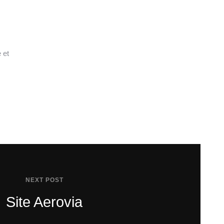
 et
NEXT POST
Site Aerovia