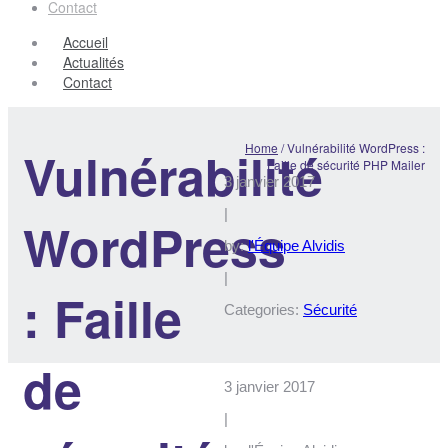
Contact
Accueil
Actualités
Contact
Home
/
Vulnérabilité WordPress :
Vulnérabilité
Faille de sécurité PHP Mailer
3 janvier 2017
|
WordPress
by:
l'Équipe Alvidis
|
: Faille
Categories:
Sécurité
de
3 janvier 2017
|