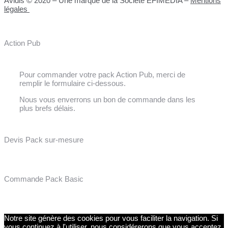
Avidis © 2020 – Une marque de la Société EFIMEDIA –
Mentions
légales
Action Pub
Pour commander votre pack Action Pub, merci de
remplir le formulaire ci-dessous.
Nous vous enverrons un bon de commande dans les
plus brefs délais.
Devis Pack sur-mesure
Commande Pack Basic
Notre site génère des cookies pour vous faciliter la navigation. Si
vous continuez à l'utiliser, nous considérerons que vous acceptez