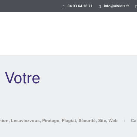
04 93 64 16 71
info@alvidis.fr
r Votre
tion
,
Lesaviezvous
,
Piratage
,
Plagiat
,
Sécurité
,
Site
,
Web
Ca
|