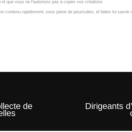
u et que vous ne l’autorisez pas à copier vos créations
on contenu rapidement, sous peine de poursuites, et faites lui savoir 
llecte de
Dirigeants d
lles