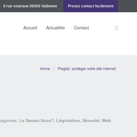
6 rue soutrane 06560 Valbonne
Prenez contact facilement
Accueil
Actualités
Contact
Home
Plagiat : protéger votre site internet
/
tegories:
Le Saviez-Vous?
,
Législation
,
Sécurité
,
Web