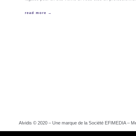
read more →
Alvidis © 2020 – Une marque de la Société EFIMEDIA –
Me
Avidis © 2020 – Une marque de la Société EFIMEDIA –
Me