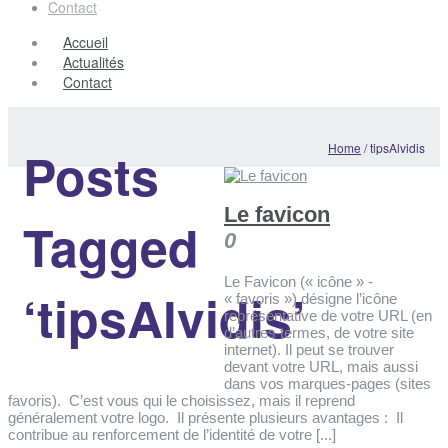
Contact
Accueil
Actualités
Contact
Home
/
tipsAlvidis
Posts
Le favicon
Tagged
0
Le Favicon (« icône » -
‘tipsAlvidis’
« favoris ») désigne l’icône
représentative de votre URL (en
d’autres termes, de votre site
internet). Il peut se trouver
devant votre URL, mais aussi
dans vos marques-pages (sites
favoris). C’est vous qui le choisissez, mais il reprend
généralement votre logo. Il présente plusieurs avantages : Il
contribue au renforcement de l’identité de votre [...]